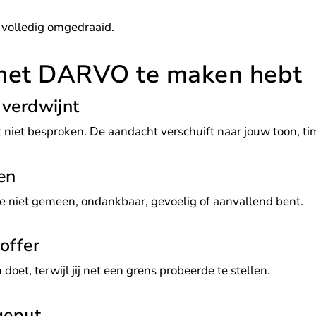
 volledig omgedraaid.
 met DARVO te maken hebt
 verdwijnt
niet besproken. De aandacht verschuift naar jouw toon, tim
en
 je niet gemeen, ondankbaar, gevoelig of aanvallend bent.
offer
 doet, terwijl jij net een grens probeerde te stellen.
geput