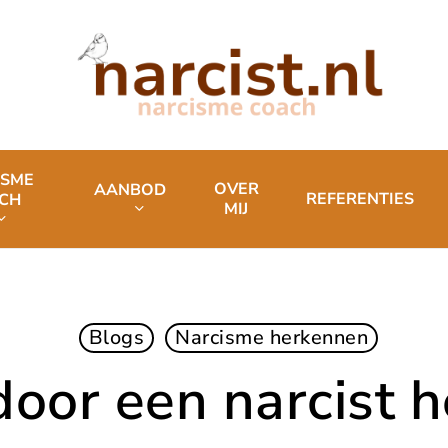
ISME
OVER
AANBOD
REFERENTIES
CH
MIJ
Blogs
Narcisme herkennen
or een narcist 