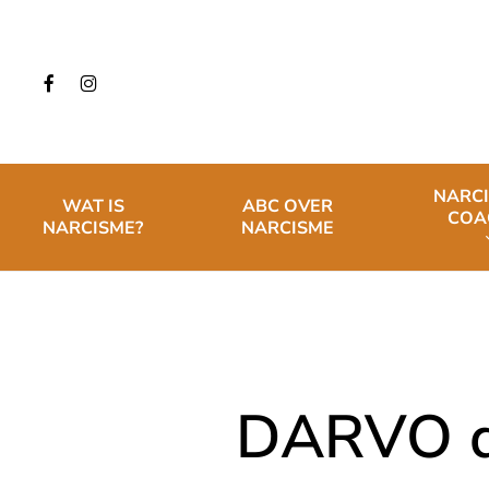
Skip
to
main
FACEBOOK
INSTAGRAM
content
NARC
WAT IS
ABC OVER
COA
NARCISME?
NARCISME
DARVO do