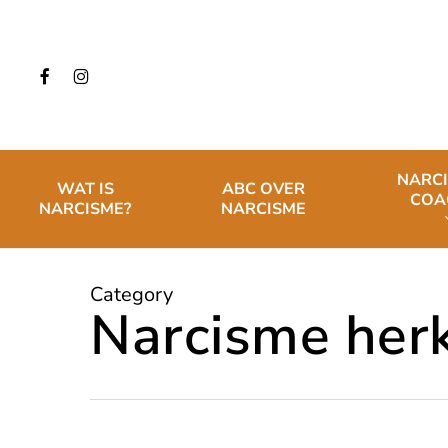
Skip
to
main
FACEBOOK
INSTAGRAM
content
NARC
WAT IS
ABC OVER
COA
NARCISME?
NARCISME
Category
Narcisme her