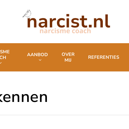
ISME
OVER
AANBOD
REFERENTIES
CH
MIJ
kennen